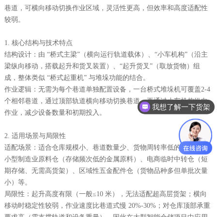
巷道，可横向移动切换作业区域，灵活性更高，但效率和高度适配性
较弱。
1. 核心结构与技术特点
结构设计：由 “桥式主梁”（横向运行轨道载体）、“小车机构”（沿主
梁纵向移动，搭载起升和货叉装置）、“起升货叉”（取放货物）组
成，整体类似 “桥式起重机” 与堆垛功能的结合。
作业逻辑：无需为每个巷道单独配置设备，一台桥式堆垛机可覆盖2-4
个相邻巷道，通过顶部轨道横向移动切换巷道，再通过小车机构纵向
我想了解一下货架
作业，减少设备数量和初期投入。
2. 适用场景与局限性
适配场景：适合仓库规模小、巷道数量少、货物周转率低的场景，如
小型制造业原料仓（存储频次低的金属原料）、电商临时中转仓（短
期存储、无需高货架）、区域性五金配件仓（货物品种多但单批次量
小）等。
局限性：起升高度有限（一般≤10 米），无法适配超高层货架；横向
移动时稳定性较弱，作业速度比巷道式慢 20%-30%；对仓库顶部承重