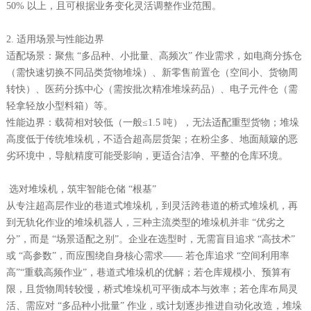
50% 以上，且可根据业务变化灵活调整作业范围。
2. 适用场景与性能边界
适配场景：聚焦 “多品种、小批量、高频次” 作业需求，如电商分拣仓
（需快速切换不同品类货物堆垛）、新零售前置仓（空间小、货物周
转快）、医药分拣中心（需按批次精准堆垛药品）、电子元件仓（需
轻拿轻放小型料箱）等。
性能边界：载荷相对较低（一般≤1.5 吨），无法适配重型货物；堆垛
高度低于传统堆垛机，不适合超高层货架；在粉尘多、地面颠簸的恶
劣环境中，导航精度可能受影响，更适合洁净、平整的仓库环境。
选对堆垛机，筑牢智能仓储 “根基”
从专注超高层作业的巷道式堆垛机，到灵活跨巷道的桥式堆垛机，再
到无轨化作业的堆垛机器人，三种主流类型的堆垛机并非 “优劣之
分”，而是 “场景适配之别”。企业在选型时，无需盲目追求 “高技术”
或 “高参数”，而应围绕自身核心需求—— 若仓库追求 “空间利用率
高”“重载高频作业”，巷道式堆垛机的优解；若仓库规模小、预算有
限，且货物周转较慢，桥式堆垛机可平衡成本与效率；若仓库布局灵
活、需应对 “多品种小批量” 作业，或计划逐步推进自动化改造，堆垛