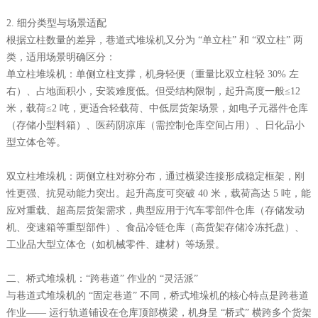
2. 细分类型与场景适配
根据立柱数量的差异，巷道式堆垛机又分为 “单立柱” 和 “双立柱” 两
类，适用场景明确区分：
单立柱堆垛机：单侧立柱支撑，机身轻便（重量比双立柱轻 30% 左
右）、占地面积小，安装难度低。但受结构限制，起升高度一般≤12
米，载荷≤2 吨，更适合轻载荷、中低层货架场景，如电子元器件仓库
（存储小型料箱）、医药阴凉库（需控制仓库空间占用）、日化品小
型立体仓等。
双立柱堆垛机：两侧立柱对称分布，通过横梁连接形成稳定框架，刚
性更强、抗晃动能力突出。起升高度可突破 40 米，载荷高达 5 吨，能
应对重载、超高层货架需求，典型应用于汽车零部件仓库（存储发动
机、变速箱等重型部件）、食品冷链仓库（高货架存储冷冻托盘）、
工业品大型立体仓（如机械零件、建材）等场景。
二、桥式堆垛机：“跨巷道” 作业的 “灵活派”
与巷道式堆垛机的 “固定巷道” 不同，桥式堆垛机的核心特点是跨巷道
作业—— 运行轨道铺设在仓库顶部横梁，机身呈 “桥式” 横跨多个货架