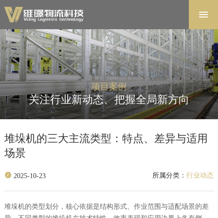
首页
解决方案
软件系统
产品中心
项目案例
项目案例
关注行业新动态、把握全局新方向
关于维暻
联系我们
堆垛机的三大主流类型：特点、差异与适用
场景
所属分类：
行业动态
2025-10-23
堆垛机的类型划分，核心依据是结构形式、作业范围与适配场景的差