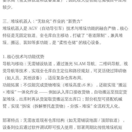
要求高（需支撑轨道和设备重量），因此在大型智能仓储项目中应用
较少。
三、堆垛机器人：“无轨化” 作业的 “新势力”
堆垛机器人是 AGV（自动导引车）技术与堆垛功能的融合产物，核心
特征是无固定轨道、全仓库自主移动，打破了 “巷道限制”，兼具堆
垛、搬运、装卸等多功能，是 “柔性仓储” 的核心设备。
1. 核心技术与功能优势
导航与移动：无需铺设轨道，通过激光 SLAM 导航、二维码导航、视
觉导航等技术，实现全仓库自主定位和路径规划，可灵活绕过障碍物
（如人员、其他设备），适应复杂仓库布局。
功能拓展：不仅能完成货物堆垛（堆垛高度≤6 米），还能实现 “搬运
+ 堆垛” 一体化作业 —— 例如从入库口接收货物，自动搬运至指定货
架堆垛，出库时再从货架取货搬运至出库口；部分机型可搭配机械
臂，实现 “拆垛（拆解整托盘货物）- 分拣 - 堆垛” 全流程无人化。
部署特点：无需改造现有仓库结构（如无需铺设地面 / 顶部轨道），
设备到位后通过软件调试即可投入使用，部署周期比传统堆垛机短