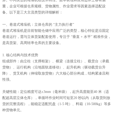
异。不同类型的堆垛机在技术特性、效率表现和应用边界上各有侧
重，企业可根据仓库规模、货物属性、作业需求等因素选择适配设
备。以下是三大主流类型的详细解析：
一、巷道式堆垛机：立体仓库的 “主力执行者”
巷道式堆垛机是目前智能仓储中应用广泛的类型，核心特征是沿固定
巷道运行，需与立体货架配套使用，专注于 “垂直 + 水平” 精准作业，
是高货架、高周转率仓库的主要设备。
1. 核心结构与技术优势
组成部件：由立柱（支撑框架）、横梁（连接立柱）、载货台（承载
货物）、运行机构（沿地面轨道移动）、起升机构（驱动载货台升
降）、货叉机构（伸缩取放货物）六大核心部分构成，结构紧凑且刚
性强。
关键性能：定位精度可达±3mm（毫米级），起升高度能至40 米（适
配超高层立体仓库），单循环作业时间可短至20 秒以内（从取货到放
货的完整流程），能稳定适配托盘（1-5 吨）、料箱（10-500kg）等多
种货物单元。