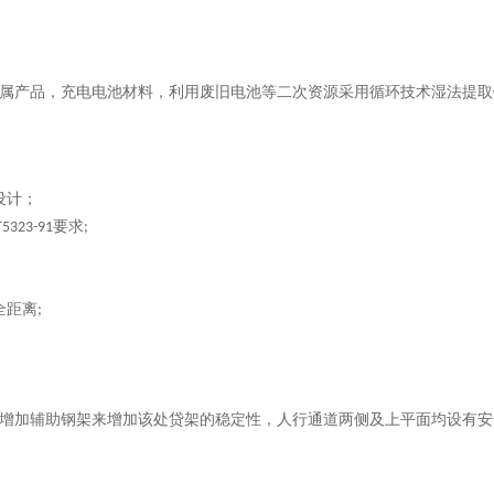
属产品，充电电池材料，利用废旧电池等二次资源采用循环技术湿法提取
设计
；
要求
T5323-91
;
全距离
;
增加辅助钢架来增加该处贷架的稳定性，人行通道两侧及上平面均设有安