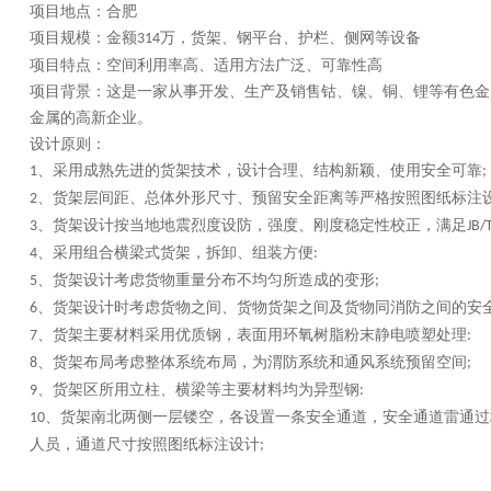
项目地点：
合肥
项目规模：
金额
万，货架、钢平台、护栏、侧网等设备
314
项目特点：
空间利用率高、适用方法广泛、可靠性高
项目背景：
这是一家从事开发、生产及销售钴、镍、铜、锂等有色金
金属的高新企业。
设计原则：
采用成熟先进的货架技术，设计合理、结构新颖、使用安全可靠
1、
;
货架层间距、总体外形尺寸、预留安全距离等严格按照图纸标注
2、
货架设计按当地地震烈度设防，强度、刚度稳定性校正，满足
3、
JB/
采用组合横梁式货架，拆卸、组装方便
4、
:
货架设计考虑货物重量分布不均匀所造成的变形
5、
;
货架设计时考虑货物之间、货物货架之间及货物同消防之间的安
6、
货架主要材料采用优质钢，表面用环氧树脂粉末静电喷塑处理
7、
:
货架布局考虑整体系统布局，为渭防系统和通风系统预留空间
8、
;
货架区所用立柱、横梁等主要材料均为异型钢
9、
:
货架南北两侧一层镂空，各设置一条安全通道，安全通道雷通过
10、
人员，通道尺寸按照图纸标注设计
;