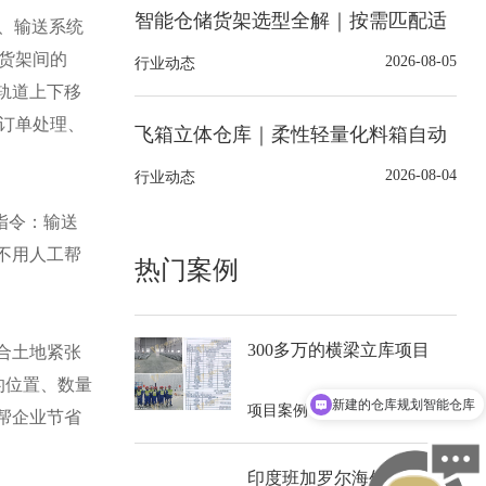
智能仓储货架选型全解｜按需匹配适
、输送系统
配的货架系统
是货架间的
2026-08-05
行业动态
轨道上下移
让订单处理、
飞箱立体仓库｜柔性轻量化料箱自动
化立体仓库解决方案
2026-08-04
行业动态
指令：输送
不用人工帮
热门案例
300多万的横梁立库项目
合土地紧张
的位置、数量
新建的仓库规划智能仓库
2024-11-18
项目案例
帮企业节省
我想咨询四向穿梭车
印度班加罗尔海外出口：