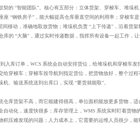
契的 “智能团队”。核心有五部分：立体货架、穿梭车、堆垛机
一座座 “钢铁房子”，能大幅提高仓库垂直空间的利用率；穿梭车
层间移动，准确地取放货物；堆垛机负责 “上下传递”，沿着货架
像仓库的 “大脑”，通过实时传递数据，指挥所有设备一起工作，
接到入库订单，WCS 系统会自动安排货位，给堆垛机和穿梭车发
交给穿梭车；穿梭车按导航到指定货位，把货物放好，整个过程
机、输送系统送到出库口，实现 “要货就能取”。
统仓库货架不高，而它能建得很高，单位面积能放更多货物，适
全自动化，速度快很多；库存管理上，WMS 系统实时盯着货物
物积压难发现的问题；人力成本上，它需要的运维人员很少，能