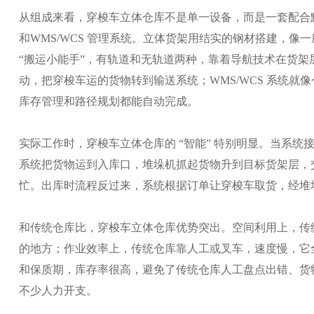
从组成来看，穿梭车立体仓库不是单一设备，而是一套配合默
和WMS/WCS 管理系统。立体货架用结实的钢材搭建，像
“搬运小能手”，有轨道和无轨道两种，靠着导航技术在货架
动，把穿梭车运的货物转到输送系统；WMS/WCS 系统就
库存管理和路径规划都能自动完成。
实际工作时，穿梭车立体仓库的 “智能” 特别明显。当系统
系统把货物运到入库口，堆垛机抓起货物升到目标货架层，
忙。出库时流程反过来，系统根据订单让穿梭车取货，经堆垛
和传统仓库比，穿梭车立体仓库优势突出。空间利用上，传
的地方；作业效率上，传统仓库靠人工或叉车，速度慢，它
和保质期，库存率很高，避免了传统仓库人工盘点出错、货
不少人力开支。