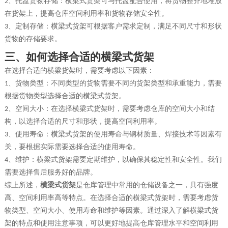
、
托盘货物存储：横梁式货架可与托盘配合使用，将货物整齐地堆放
2
在货架上，提高仓库空间利用率和货物存储安全性。
、
定制存储：横梁式货架可根据客户需求定制，满足不同尺寸和形状
3
货物的存储要求。
三、
如何选择合适的横梁
式
货架
在选择合适的横梁货架时，需要考虑以下因素：
、
货物类型：不同类型的货物需要不同的货架类型和承重能力，需要
1
根据货物类型选择合适的横梁式货架。
、
空间大小：在选择横梁式货架时，需要考虑仓库的空间大小和结
2
构，以选择合适的尺寸和形状，提高空间利用率。
、
使用寿命：横梁式货架的使用寿命与钢材质量、焊接技术等因素有
3
关，要根据实际需要选择合适的使用寿命。
、
维护：横梁式货架需要定期维护，以确保其稳定性和安全性。我们
4
需要选择售后服务好的品牌。
综上所述，
横梁式货架
是仓库管理中常用的仓储设备之一，具有强度
高、空间利用率高等特点。在选择合适的横梁式货架时，需要考虑货
物类型、空间大小、使用寿命和维护等因素。通过深入了解横梁式货
架的特点和使用注意事项，可以更好地提高仓库管理水平和空间利用