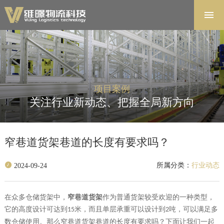
首页
解决方案
软件系统
产品中心
项目案例
项目案例
关注行业新动态、把握全局新方向
关于维暻
联系我们
窄巷道货架巷道的长度有要求吗？
所属分类：
行业动态
2024-09-24
在众多仓储货架中，
窄巷道货架
作为普通货架较受欢迎的一种类型，
它的高度设计可达到
米，而且单层承重可以设计到
吨，可以满足多
15
2
数仓储使用。那么
窄巷道货架巷道的长度有要求吗
？
下面让我们一起