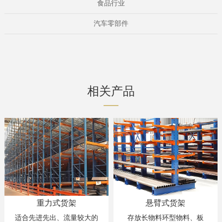
食品行业
汽车零部件
相关产品
悬臂式货架
密集移动货架
较大的
存放长物料环型物料、板
适用于法院、检察院