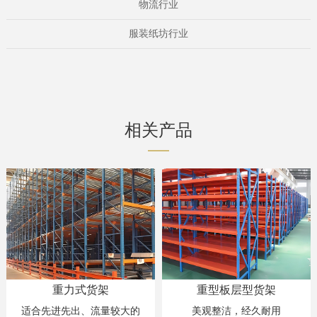
物流行业
服装纸坊行业
相关产品
重型板层型货架
悬臂式货架
较大的
美观整洁，经久耐用
存放长物料环型物料