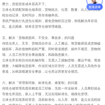
费力，货损货差成本居高不下。
立体仓库搭配智能仓储系统，货物批次、位置、数量、出入库时间全
程自动记录、实时同步，库存准确率高。
系统严格执行先进先出规则，避免货物积压过期，彻底解决库存混
乱、盘点困难、错单丢货等仓储管理难题。
五、解决「货物易损坏、不安全、事故多」的问题
传统仓库人、叉车、货物混合作业，人工搬运、堆货极易造成货物磕
碰损坏，高价值物料损耗严重。同时巷道拥挤、操作不规范，货物倒
塌、人员工伤等安全事故频发，风险隐患极大。
立体仓库全程自动化机械存取，无需人工接触货物，搬运平稳、堆放
规整，大幅降低货损率。作业区域分区管控，人员无需进入高危作业
巷道，从根源规避安全事故，让仓库运营更安全规范。
六、解决「管理靠经验、标准化差、难复制」的问题
传统仓储管理高度依赖老员工经验，无统一作业标准，人员离职就会
导致仓库混乱，新人上手慢，无法实现标准化、规模化管理。
立体仓库实现系统管货、流程标准化，出入库、移库、盘点全流程按