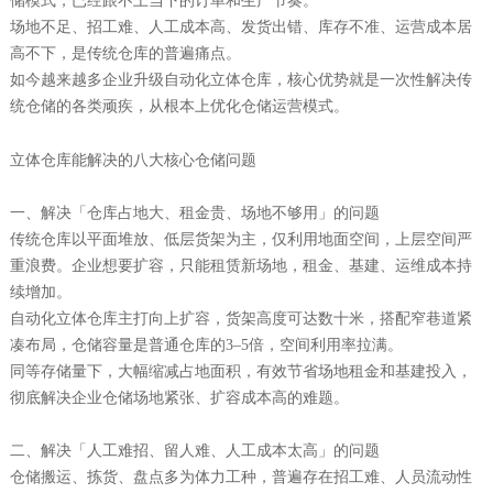
储模式，已经跟不上当下的订单和生产节奏。
场地不足、招工难、人工成本高、发货出错、库存不准、运营成本居
高不下，是传统仓库的普遍痛点。
如今越来越多企业升级自动化立体仓库，核心优势就是一次性解决传
统仓储的各类顽疾，从根本上优化仓储运营模式。
立体仓库能解决的八大核心仓储问题
一、解决「仓库占地大、租金贵、场地不够用」的问题
传统仓库以平面堆放、低层货架为主，仅利用地面空间，上层空间严
重浪费。企业想要扩容，只能租赁新场地，租金、基建、运维成本持
续增加。
自动化立体仓库主打向上扩容，货架高度可达数十米，搭配窄巷道紧
凑布局，仓储容量是普通仓库的3–5倍，空间利用率拉满。
同等存储量下，大幅缩减占地面积，有效节省场地租金和基建投入，
彻底解决企业仓储场地紧张、扩容成本高的难题。
二、解决「人工难招、留人难、人工成本太高」的问题
仓储搬运、拣货、盘点多为体力工种，普遍存在招工难、人员流动性