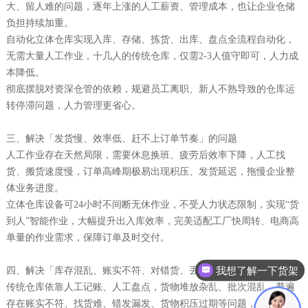
大、留人难的问题，逐年上涨的人工薪资、管理成本，也让企业仓储
负担持续加重。
自动化立体仓库实现入库、存储、拣货、出库、盘点全流程自动化，
无需大量人工作业，十几人的传统仓库，仅需2-3人值守即可，人力成
本降低。
彻底摆脱对资深仓管的依赖，规避员工离职、新人不熟导致的仓库运
转停滞问题，人力管理更省心。
三、解决「发货慢、效率低、赶不上订单节奏」的问题
人工作业存在天然局限，需要休息换班、疲劳后效率下降，人工找
货、搬货速度慢，订单高峰期极易出现积压、发货延迟，拖慢企业整
体业务进度。
立体仓库设备可24小时不间断无休作业，不受人力状态限制，实现“货
到人”智能作业，大幅提升出入库效率，完美适配工厂快周转、电商高
单量的作业需求，保障订单及时交付。
我想了解一下货架
四、解决「库存混乱、账实不符、对错货、丢货」的问题
传统仓库依靠人工记账、人工盘点，货物堆放杂乱、批次混乱，普遍
存在账实不符、找货难、错发漏发、货物积压过期等问题，盘点耗时