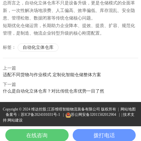
总而言之，自动化立体仓库不只是设备升级，更是仓储模式的全面革
新，一次性解决场地浪费、人工偏高、效率偏低、库存混乱、安全隐
患、管理松散、数据闭塞等传统仓储核心问题。
短期优化仓储运营，长期助力企业降本、提效、提质、扩容、规范化
管理，是制造、物流企业转型升级的核心刚需配置。
标签：
自动化立体仓库
上一篇
适配不同货物与作业模式 定制化智能仓储整体方案
下一篇
什么是自动化立体仓库？对比传统仓库优势一目了然
Copyright © 2024 维达控股.江苏维暻智能物流装备有限公司 版权所有 |
网站地图
备案号：
苏ICP备2024101031号-1
|
苏公网安备32011502012904
| | 技术支
持:
网站建设
在线咨询
拨打电话
首页
产品
拨号
导航