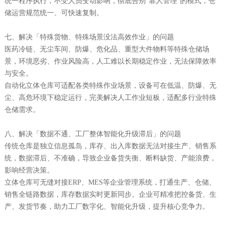
统一程序执行，不受人员变动影响，彻底告别“靠人管理”的模式，仓
储运营规范统一、可快速复制。
七、解决「特殊货物、特殊场景没法高效作业」的问题
医药冷链、无尘车间、防爆、危化品、重型大件物料等特殊仓储场
景，环境恶劣、作业风险高，人工难以长期稳定作业，无法保障效率
与安全。
自动化立体仓库可适配各类特殊作业场景，设备可在低温、防爆、无
尘、高危环境下稳定运行，完美解决人工作业短板，适配多行业特殊
仓储需求。
八、解决「数据不通、工厂整体智能化升级滞后」的问题
传统仓库是独立信息孤岛，库存、出入库数据无法对接生产、销售系
统，数据滞后、不准确，导致企业备货失衡、断料缺货、产能浪费，
影响经营决策。
立体仓库可无缝对接ERP、MES等企业管理系统，打通生产、仓储、
销售全链路数据，库存数据实时更新同步。企业可精准把控备货、生
产、发货节奏，助力工厂数字化、智能化升级，提升核心竞争力。