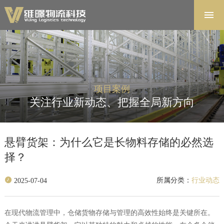
首页
解决方案
软件系统
产品中心
项目案例
项目案例
关注行业新动态、把握全局新方向
关于维暻
联系我们
悬臂货架：为什么它是长物料存储的必然选
择？
所属分类：
行业动态
2025-07-04
在现代物流管理中，仓储货物存储与管理的高效性始终是关键所在。