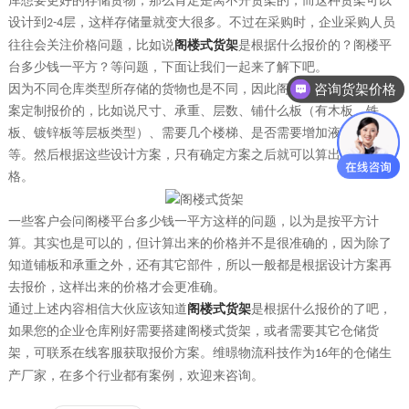
库想要更好的存储货物，那么肯定是离不开货架的，而这种货架可以
设计到
层，这样存储量就变大很多。不过在采购时，企业采购人员
2-4
往往会关注价格问题，比如说
阁楼式货架
是根据什么报价的？阁楼平
台多少钱一平方？等问题，下面让我们一起来了解下吧。
咨询货架价格
因为不同仓库类型所存储的货物也是不同，因此阁楼式货架是根据方
案定制报价的，比如说尺寸、承重、层数、铺什么板（有木板、铁
板、镀锌板等层板类型）、需要几个楼梯、是否需要增加液压升降台
等。然后根据这些设计方案，只有确定方案之后就可以算出准确的价
格。
一些客户会问阁楼平台多少钱一平方这样的问题，以为是按平方计
算。其实也是可以的，但计算出来的价格并不是很准确的，因为除了
知道铺板和承重之外，还有其它部件，所以一般都是根据设计方案再
去报价，这样出来的价格才会更准确。
通过上述内容相信大伙应该知道
阁楼式货架
是根据什么报价的了吧，
如果您的企业仓库刚好需要搭建阁楼式货架，或者需要其它仓储货
架，可联系在线客服获取报价方案。维暻物流科技作为
年的仓储生
16
产厂家，在多个行业都有案例，欢迎来咨询。