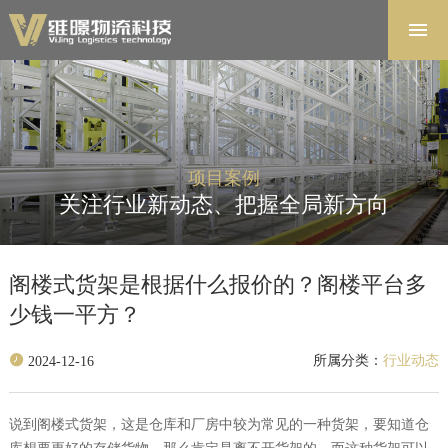
首页
解决方案
软件系统
产品中心
项目案例
项目案例
关注行业新动态、把握全局新方向
关于维暻
联系我们
阁楼式货架是根据什么报价的？阁楼平台多
少钱一平方？
所属分类：
行业动态
2024-12-16
说到阁楼式货架，这是仓库和厂房中较为常见的一种货架，要知道仓