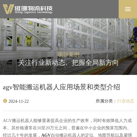
首页
解决方案
软件系统
产品中心
项目案例
项目案例
关注行业新动态、把握全局新方向
关于维暻
联系我们
agv智能搬运机器人应用场景和类型介绍
所属分类：
行业动态
2024-11-22
AGV搬运机器人能够显著提高企业的生产效率，同时有效降低人力成
本。其价格通常在10至20万元之间，普遍在中小企业的预算范围内。
经过几十年的发展，
AGV
自动搬运机器人的定位、地图导航以及避障