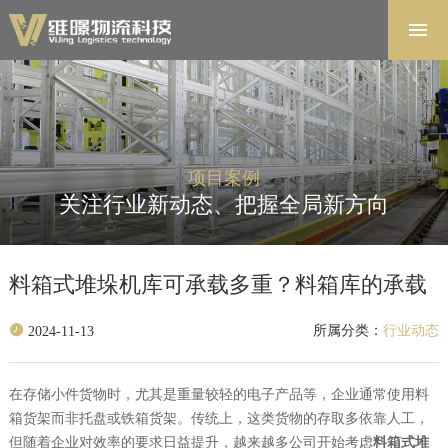
首页
解决方案
软件系统
产品中心
项目案例
项目案例
关注行业新动态、把握全局新方向
关于维暻
联系我们
料箱式堆垛机库可承载多重？料箱库的承载
所属分类：
行业动态
2024-11-13
在存储小件货物时，尤其是重量较轻的电子产品等，企业通常使用料
箱货架而非托盘或铁箱货架。传统上，这类货物的存取多依靠人工，
但随着企业对效率的要求日益提升，越来越多公司开始考虑
料箱式堆