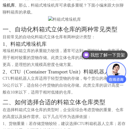
垛机库
。那么，
料箱式堆垛机库
可承载多重
呢？
下面小编来跟大伙聊
聊料箱库的承载。
一、
自动化料箱式立体仓库的两种常见类型
目前常见的自动化料箱式立体仓库有两种设计类型：
1、
料箱式堆垛机库
堆垛机料箱立库的承重能力较强，通常可达到一两吨以上，非常适合
我想了解一下货架
用于相对较重的货物存储。此类立体仓库的高度可以设计到
20米甚至
更高，是理想的大规模高密度仓储方案。
2、
CTU（Container Transport Unit）料箱机器人立库
CTU料箱机器人立库适用于轻型货物的存储
，
每个货位的承重通常在
50公斤以下，适合轻小件货物的自动化存储。此类立库的设计高度一
般在10米以下，适用于相对低矮的仓库。
二、
如何选择合适的料箱立体仓库类型
在选择料箱式立体仓库的类型时，企业应综合考虑货物的重量、仓库
的高度以及操作需求。以下几点可作为选择依据：
1、
货物重量：若存储货物较轻，建议选择
CTU料箱机器人立库；若存