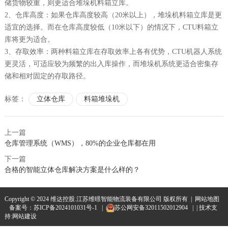
储货物较重，则更适合堆垛机料箱立库。
2、
仓库高度：如果仓库高度较高（
20米以上），堆垛机料箱立库是更
适宜的选择。而在仓库高度较低（10米以下）的情况下，CTU料箱立
库将更为适合。
3、
存取效率：两种料箱立库在存取效率上各有优势
，
CTU机器人系统
更灵活，可适应较为频繁的出入库操作，而堆垛机系统更适合密集存
储和相对固定的存取路径。
标签：
立体仓库
料箱堆垛机
上一篇
仓库管理系统（WMS），80%的企业仓库都在用
下一篇
合格的智能立体仓库解决方案是什么样的？
Copyright © 2024 维达控股.江苏维暻智能物流装备有限公司 版权所有 |
网站地图
备案号：
苏ICP备2024101031号-1
|
苏公网安备32011502012904
| | 技术支
持:
网站建设