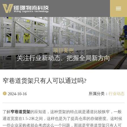
首页
解决方案
软件系统
产品中心
项目案例
项目案例
关注行业新动态、把握全局新方向
关于维暻
联系我们
窄巷道货架只有人可以通过吗?
所属分类：
行业动态
2024-10-16
了解
窄巷道货架
的应知道，这种货架的特点就是通道比较狭窄，一般
通道宽度在1.5-2米之间，这样也是为了提高仓库的存储密度。这时候
一些企业采购者就会考虑这么一个问题，那就是
窄巷道货架只有人可