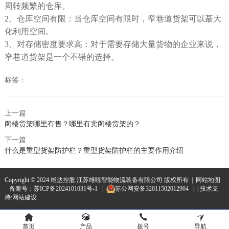
周转频繁的仓库。
2、
仓库空间有限：当仓库空间有限时，窄巷道货架可以蕞大
化利用空间。
3、
对存储密度要求高：对于需要存储大量货物的企业来说，
窄巷道货架是一个不错的选择。
标签：
上一篇
阁楼货架哪里有售？哪里有卖阁楼货架的？
下一篇
什么是重型货架防护栏？重型货架防护栏的主要作用介绍
Copyright © 2024 维达控股.江苏维暻智能物流装备有限公司 版权所有 |
网站地图
备案号：
苏ICP备2024101031号-1
|
苏公网安备32011502012904
| | 技术支
持:
网站建设
首页
产品
拨号
导航