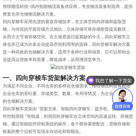
维暻物流科技
国内智能物流装备
供应商
，专业物流装备制造商，提供
--
整套仓库仓储物流解决方案。
四向穿梭车采用先进的垂直存储技术，在
立体
空间内存储和提取货
物。与传统的平面存储方式相比，立体存储可将存储密度提高数倍，
从而大大节省存储空间。在土地资源日益紧缺的今天，四向穿梭车立
体仓库已成为许多企业提高空间利用率的选择
，
四向穿梭车解决方案
是一种高效的仓储解决方案，适用于各种行业和场景。它可以帮助企
业提高运营效率和质量，降低成本，从而增强竞争力。
一、四向穿梭车货架
解决方案
我想了解一下货架
为满足不同企业、不同仓库的多样化仓储需求，
维暻物流科技
将根据
企业仓库的吞吐量、存储类型、数量、布局等情况，为企业设计专业
的仓储解决方案。
四向穿梭车
货架
由
货架主体、智能四向穿梭车、
提升机
、输送线、软
“
件控制系统
等组成，利用四向穿梭车在立体空间内高速运转、存储货
”
物。通过智能软件控制系统的操作，各个模块紧密配合，货物存储和
检索的整个过程可实现全自动化和智能化。