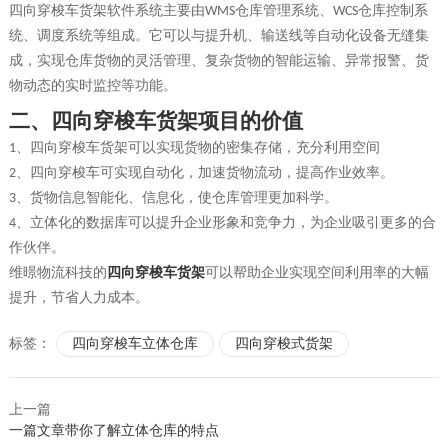
四向穿梭车货架
软件系统主要由
仓库管理系统、
仓库控制系
WMS
WCS
统、调度系统等组成。它可以与
提升机
、输送线等自动化设备无缝集
成，实现仓库货物的灵活管理、复杂货物的智能运输、异常报警、货
物动态的实时监控等功能。
二、
四向穿梭车
货架
项目的价值
、
四向穿梭车
货架
可以实现货物的密集存储，充分利用空间
1
、
四向穿梭车可实现自动化，加速货物流动，提高作业效率。
2
、
货物信息智能化、信息化，使仓库管理更加科学。
3
、
立体化的数据库可以提升企业形象和竞争力，为企业吸引更多的合
4
作伙伴。
维暻物流科技
的
四向穿梭车货架
可以帮助企业实现空间利用率的大幅
提升，节省人力成本。
标签：
四向穿梭车立体仓库
四向穿梭式货架
上一篇
一篇文章带你了解立体仓库的特点