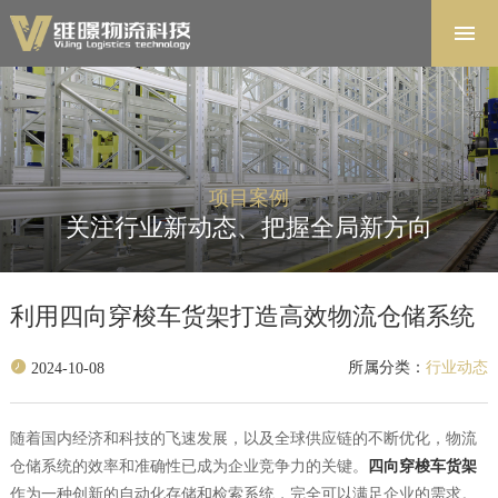
首页
解决方案
软件系统
产品中心
项目案例
项目案例
关注行业新动态、把握全局新方向
关于维暻
联系我们
利用四向穿梭车货架打造高效物流仓储系统
所属分类：
行业动态
2024-10-08
随着国内经济和科技的飞速发展，以及全球供应链的不断优化，物流
仓储系统的效率和准确性已成为企业竞争力的关键。
四向穿梭
车货架
作为一种创新的自动化存储和检索系统，完全可以满足企业的需求。