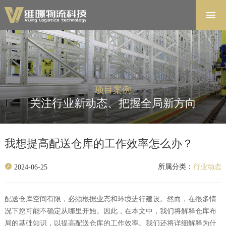
首页
解决方案
软件系统
产品中心
项目案例
项目案例
关注行业新动态、把握全局新方向
关于维暻
联系我们
我想提高配送仓库的工作效率怎么办？
所属分类：
行业动态
2024-06-25
配送仓库空间有限，必须根据业态和环境进行建设。然而，在很多情
况下您可能不确定从哪里开始。因此，在本文中，我们将解释仓库布
局的基础知识，以提高配送仓库的工作效率。我们还将详细解释为什