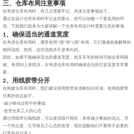
三、
仓库布局注意事项
在考虑仓库布局时，有几点需要牢记。具体注意事项如下。
通过在设计仓库布局时牢记这些要点，您可以创建一个更实用的环
境。下面我们就来为大家讲解一下仓库布局设计时需要注意的事项。
、
确保适当的通道宽度
1
在考虑仓库布局时，通常使用
形
和
形
布局，它们遵循前面解释的
“I
”
“U
”
相同流线。然而，这些流线并不是单向的。
因此，如果不能确保适当的通道宽度，则叉车等的移动可能会变得困
难。考虑到上述情况，在考虑仓库布局时确保适当的过道宽度非常重
要。
、
用线胶带分开
2
在构建仓库布局时，我们建议使用胶带来清晰划分区域。使用线胶带
分离的优点如下。
减少移动过程中的事故
-
改变仓库工人的心态
-
通过用线带分隔线路，可以使流线可视化，具有减少事故的优点。另
一个特点是，它导致员工心态的改变，现在提醒他们不要将不必要的
行李留在过道上。